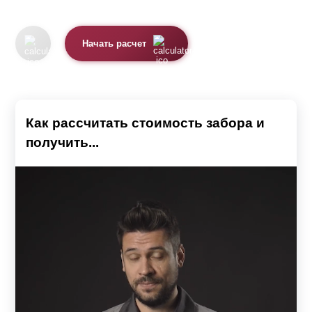
определиться с типом, дизайном и размером
конструкции, также учесть особенности рельефа участка
Начать расчет
и характеристики грунта. Так как от этого напрямую
будет зависеть размер бюджета, необходимого для
воплощения вашей задумки.
Важным нюансом является проходимость. В случае,
Как рассчитать стоимость забора и
если дом находится в центральных частях города,
получить...
лучше всего подобрать глухой вариант ограждения. Так
вы сможете избежать посторонних взглядов и создать
эффект подавления шума от проезжающего
транспорта. К тому же, высокая конструкция станет
гарантом вашей безопасности и преградит путь ворам.
Перед строительством следует учитывать размеры
участка и дома. Они должны друг другу соответствовать.
Например, не очень красиво смотрится двухметровый