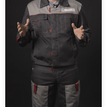
забор, который находится рядом с одноэтажным домом.
Чтобы добиться гармонии, необходимо подобрать
вариант на 1-1,5 метра. Если же ваш дом состоит из
нескольких этажей, то и забор должен быть значительно
выше.
Также важно обратить внимание на характер участка.
Если он расположен на местности с большим
перепадом высот или посреди холмов, то установка
конструкции значительно осложнится (увеличивается
бюджет). В этом случае можно выбрать более простой и
доступный вариант, который не потребует
дополнительных вложений.
Крайне важно, чтобы фасад коттеджа и лицевая часть
конструкции дополняли друг друга, создавая эффект
единой конструкции. А достигается он благодаря