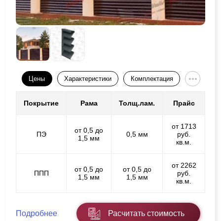
Цены
Характеристики
Комплектация
Покрытие
Рама
Толщ.лам.
Прайс
от 1713
от 0,5 до
ПЭ
0,5 мм
руб.
1,5 мм
кв.м.
от 2262
от 0,5 до
от 0,5 до
ППП
руб.
1,5 мм
1,5 мм
кв.м.
Подробнее
Расчитать стоимость