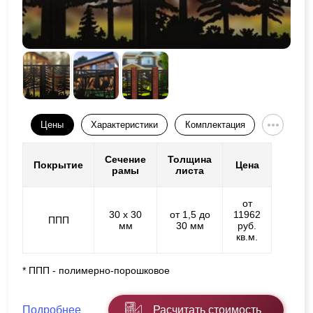
Цены
Характеристики
Комплектация
Сечение
Толщина
Покрытие
Цена
рамы
листа
от
30 х 30
от 1,5 до
11962
ППП
мм
30 мм
руб.
кв.м.
* ППП - полимерно-порошковое
Подробнее
Расчитать стоимость