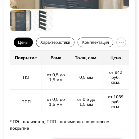
Цены
Характеристики
Комплектация
Покрытие
Рама
Толщ.лам.
Цена
от 942
от 0,5 до
ПЭ
0,5 мм
руб.
1,5 мм
кв.м.
от 1039
от 0,5 до
от 0,5 до
ППП
руб.
1,5 мм
1,5 мм
кв.м.
* ПЭ - полиэстер, ППП - полимерно-порошковое
покрытие