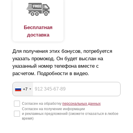
впишется в общий ландшафт участка, обеспечит его
безопасность?
Увы, на рынке есть немало недобросовестных
Бесплатная
доставка
компаний. Наобещают "Золотые горы", и технично
скроются за ними. А у вас помимо потери денег, сроки
Для получения этих бонусов, потребуется
по строительству сорваны и все планы нарушены. Как
указать промокод. Он будет выслан на
подобрать идеальный вариант люксового ограждения и
указанный номер телефона вместе с
не попасть в руки мошенников, читайте далее.
расчетом. Подробности в видео.
Подготовка к строительству забора
+7
Начнем с того, что покупка и установка забора для дачи
Согласен на обработку
персональных данных
Согласен на получение информации
или для загородного дома, крайне затратная статья
и рекламных предложений (сможете отказаться в любое
расходов. Поэтому еще на этапе составления дизайн-
время)
проекта стоит детально продумать все нюансы: