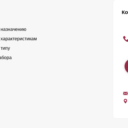
Ко
 назначению
 характеристикам
 типу
абора