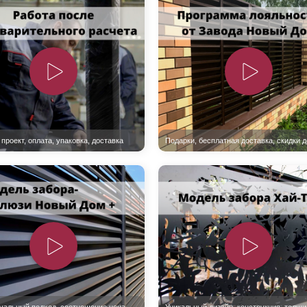
ВЫБОР ПО ХАРАКТЕРИСТИКАМ
Горизонтальные заборы
Высокие заборы
Красивые, дизайнерские заборы
ВЫБОР ПО СПОСОБУ МОНТАЖА
Заборы под ключ
Готовые заборы
Комплекты заборов-лего "сделай сам"
Быстровозводимые заборы