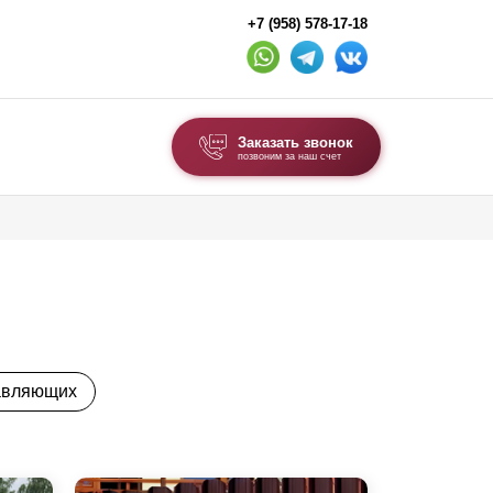
+7 (958) 578-17-18
Заказать звонок
позвоним за наш счет
ВЫБОР ПО ТИПУ
Модульные заборы и ограждения
Комбинированные заборы
Секционные заборы
авляющих
ВОРОТА И КАЛИТКИ
Ворота откатные
Ворота распашные
Ворота складные гармошка