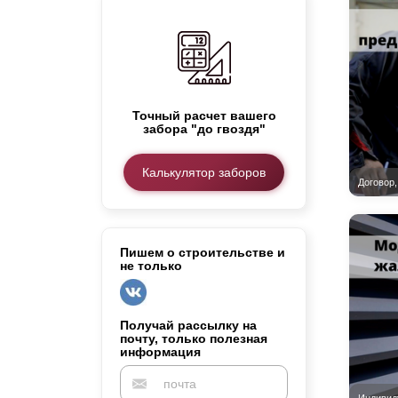
Заборы для дачи
Элитные заборы для коттеджей
Заборы и ограждения для школ
Забор на участок 10 соток
Заборы и ограждения для дома
Точный расчет вашего
забора "до гвоздя"
Калькулятор заборов
Пишем о строительстве и
не только
Получай рассылку на
почту, только полезная
информация