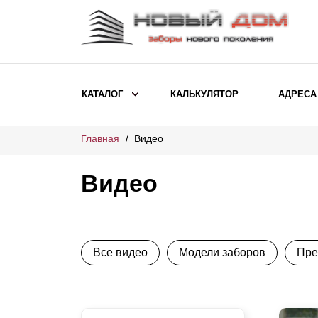
КАТАЛОГ
КАЛЬКУЛЯТОР
АДРЕСА
Главная
Видео
ВЫБОР ПО МОДЕЛИ
Заборы Ранчо
Видео
Заборы Хай-тек
Заборы Классика
Заборы Жалюзи
Все видео
Модели заборов
Пре
ВЫБОР ПО НАЗНАЧЕНИЮ
Заборы и ограждения для детских
садов