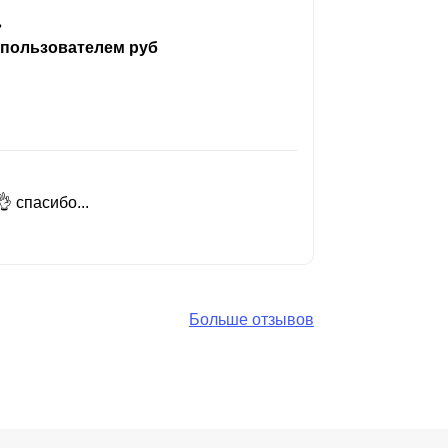
ь
 пользователем руб
 спасибо...
Добрый день
Читать вес
Больше отзывов