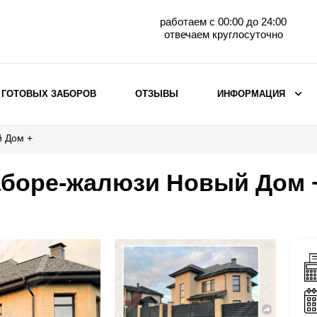
работаем с 00:00 до 24:00
отвечаем круглосуточно
 ГОТОВЫХ ЗАБОРОВ
ОТЗЫВЫ
ИНФОРМАЦИЯ
й Дом +
ВЫБОР ПО МАТЕРИАЛУ
Заборы с кирпичными столбами
аборе-жалюзи Новый Дом 
Заборы из евроштакетника
горизонтального
Металлические заборы для дачи
Забор жалюзи с кирпичными столбами
Металлические заборы
Металлические ограждения