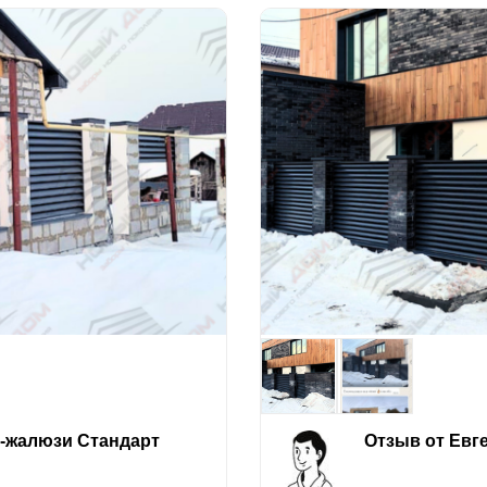
е-жалюзи Стандарт
Отзыв от Евг