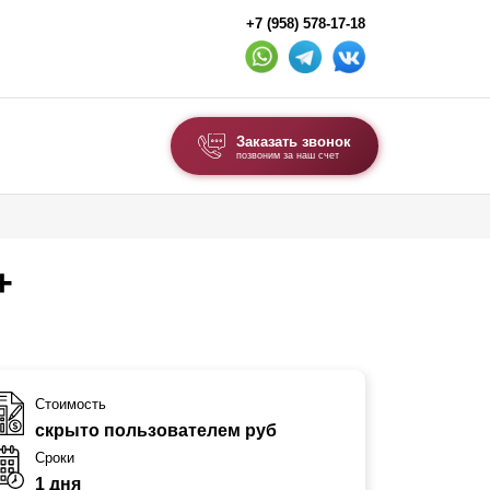
+7 (958) 578-17-18
Заказать звонок
позвоним за наш счет
ВЫБОР ПО ТИПУ
Модульные заборы и ограждения
+
Комбинированные заборы
Секционные заборы
ВОРОТА И КАЛИТКИ
Стоимость
скрыто пользователем руб
Ворота откатные
Сроки
Ворота распашные
1 дня
Ворота складные гармошка