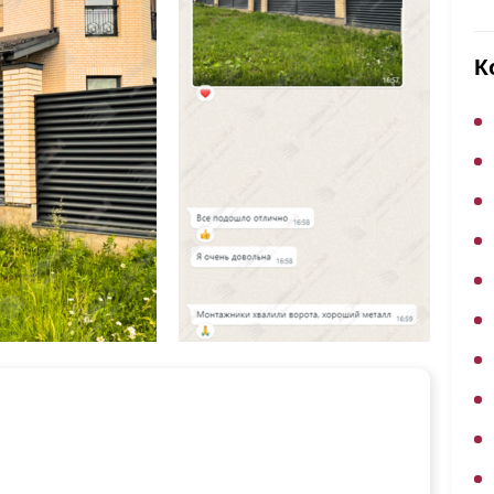
ВЫБОР ПО ХАРАКТЕРИСТИКАМ
Горизонтальные заборы
К
Высокие заборы
Красивые, дизайнерские заборы
ВЫБОР ПО СПОСОБУ МОНТАЖА
Заборы под ключ
Готовые заборы
Комплекты заборов-лего "сделай сам"
Быстровозводимые заборы