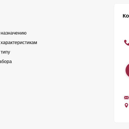
Ко
 назначению
 характеристикам
 типу
абора