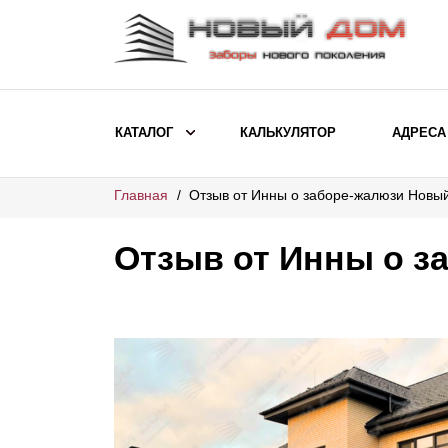
КАТАЛОГ
КАЛЬКУЛЯТОР
АДРЕСА
Главная
Отзыв от Инны о заборе-жалюзи Новы
ВЫБОР ПО МОДЕЛИ
Заборы Ранчо
Отзыв от Инны о з
Заборы Хай-тек
Заборы Классика
Заборы Жалюзи
ВЫБОР ПО НАЗНАЧЕНИЮ
Заборы и ограждения для детских
садов