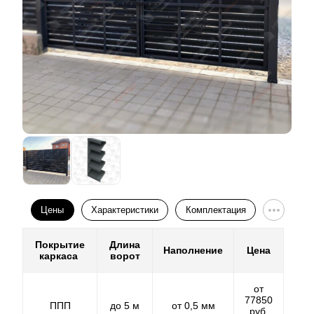
Цены
Характеристики
Комплектация
Покрытие
Длина
Наполнение
Цена
каркаса
ворот
от
77850
ППП
до 5 м
от 0,5 мм
руб.